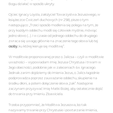
Bogu działać w sposób ukryty.
Ojciec Ignacy Loyola, założyciel Towarzystwa Jezusowego, w
książeczce Ćwiczeń duchowych (nr 258), pisze o tym
następująco: „Trzeci sposób modlenia się polega na tym, że
przy każdym oddechu modli się człowiek myślnie, mówiąc
jedno słowo (…). I w czasie od jednego oddechu do drugiego
zwraca się uwagę głównie na znaczenie tego słowa lub tej
osoby
, ku której kieruje się modlitwę”.
W modlitwie proponowanej przez o. Jalicsa – czyli w modlitwie
uważności – wypowiadam Imię Jezusa Chrystusa i trwam w
Jego obecności, podobnie jak w zaleceniach św. Ignacego.
Jednak zanim dojdziemy do Imienia Jezus, o. Jalics łagodnie
podprowadza poprzez zauważanie oddechu, skupienie na
środku dłoni, a potem dołączenie słowa „tak”. Następnie
zaczynam przyzywać Imię Matki Bożej, aby ostatecznie dojść
do trwania przy Imieniu Zbawiciela.
Trzeba przypomnieć, że Modlitwa Jezusowa, bo tak
nazywamy trwanie przy Chrystusie i powtarzanie Imienia,