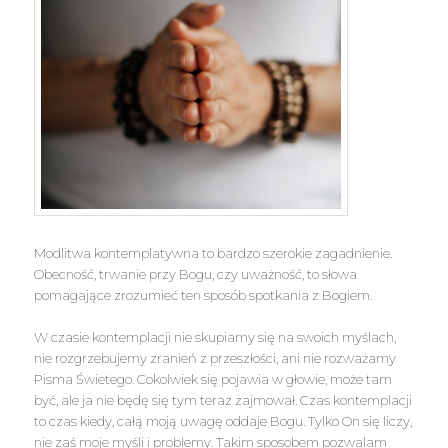
Modlitwa kontemplatywna to bardzo szerokie zagadnienie.
Obecność, trwanie przy Bogu, czy uważność, to słowa
pomagające zrozumieć ten sposób spotkania z Bogiem.
W czasie kontemplacji nie skupiamy się na swoich myślach,
nie rozgrzebujemy zranień z przeszłości, ani nie rozważamy
Pisma Świetego. Cokolwiek się pojawia w głowie, może tam
być, ale ja nie będę się tym teraz zajmował. Czas kontemplacji
to czas kiedy, całą moją uwagę oddaje Bogu. Tylko On się liczy,
nie zaś moje myśli i problemy. Takim sposobem pozwalam