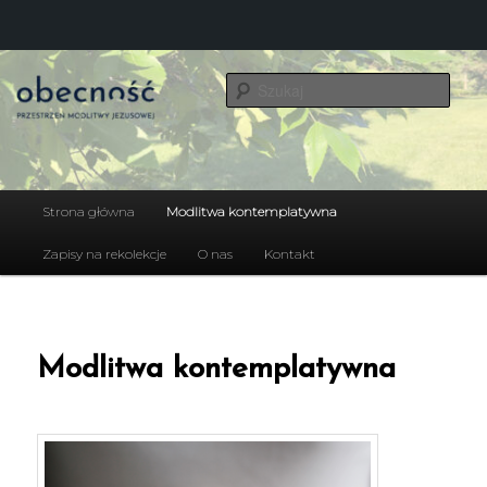
Przeskocz
do
Szuka
tekstu
Obecność. Przestrzeń modlitwy
Jezusowej
Główne
Strona główna
Modlitwa kontemplatywna
menu
Zapisy na rekolekcje
O nas
Kontakt
Modlitwa kontemplatywna